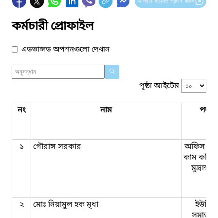
আপনার মতামত প্রদান করুন
কর্মচারী প্রোফাইল
এডভান্সড অপশনগুলো দেখান
পৃষ্ঠা আইটেম
নং
নাম
পদবি
১
গৌরাঙ্গ সরকার
অফিস সহ
কাম কম্পি
মুদ্রাক্ষ
২
মোঃ নিয়ামুল হক মৃধা
ইউনিয়
সমাজকর্