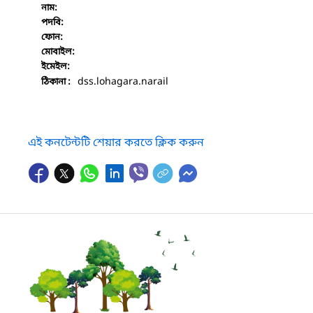
নাম:
পদবি:
ফোন:
মোবাইল:
ইমেইল:
dss.lohagara.narail
ঠিকানা :
এই কনটেন্টটি শেয়ার করতে ক্লিক করুন