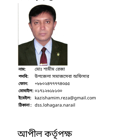
মোঃ শামীম রেজা
নাম:
উপজেলা সমাজসেবা অফিসার
পদবি:
+৮৮০২৪৭৭৭৭৪৩৫৫
ফোন:
০১৭১২৬১৮১৩০
মোবাইল:
kazishamim.reza
@gmail.com
ইমেইল:
dss.lohagara.narail
ঠিকানা :
আপীল কর্তৃপক্ষ