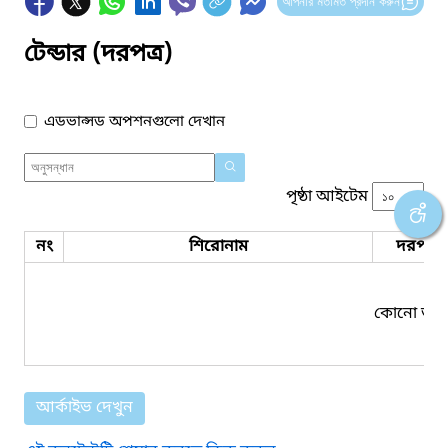
আপনার মতামত প্রদান করুন
টেন্ডার (দরপত্র)
এডভান্সড অপশনগুলো দেখান
পৃষ্ঠা আইটেম
নং
শিরোনাম
দরপত্র 
কোনো তথ্য
আর্কাইভ দেখুন